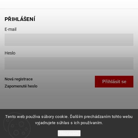
PŘIHLÁŠENÍ
E-mail
Heslo
Nová registrace
Přihlásit se
Zapomenuté heslo
Tento web používa súbory cookie. Ďalším prechádzaním tohto webu
vyjadrujete súhlas s ich používaním.
Copyright 2026
Favab.cz
. Všechna práva vyhrazena.
Nastavení
Grafický návrh vytvořil a nakódoval
Shoptak.cz