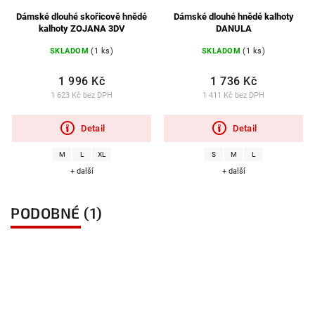
Dámské dlouhé skořicově hnědé
Dámské dlouhé hnědé kalhoty
kalhoty ZOJANA 3DV
DANULA
SKLADOM
(1 ks)
SKLADOM
(1 ks)
1 996 Kč
1 736 Kč
1 623 Kč bez DPH
1 411 Kč bez DPH
Detail
Detail
M
L
XL
S
M
L
+ další
+ další
PODOBNÉ (1)