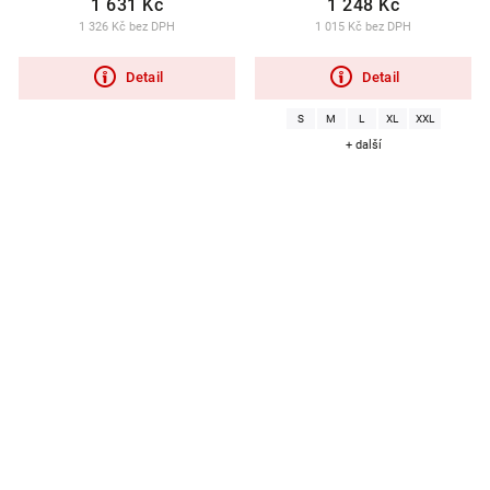
1 631 Kč
1 248 Kč
1 326 Kč bez DPH
1 015 Kč bez DPH
Detail
Detail
S
M
L
XL
XXL
+ další