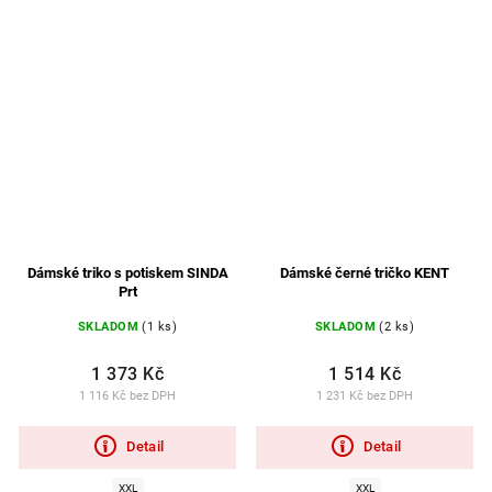
Dámské triko s potiskem SINDA
Dámské černé tričko KENT
Prt
SKLADOM
(1 ks)
SKLADOM
(2 ks)
1 373 Kč
1 514 Kč
1 116 Kč bez DPH
1 231 Kč bez DPH
Detail
Detail
XXL
XXL