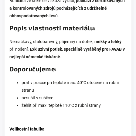
Buničina ze které se viskóza vyrábí,
pochází z certifikovaných
a kontrolovaných zdrojů pocházejících z udržitelně
obhospodařovaných lesů.
Popis vlastností materiálu:
Nemačkavý, stálobarevný, příjemný na dotek,
měkký a lehký
při nošení.
Exkluzivní potisk, speciálně vyráběný pro FAVAB v
nejlepší německé tiskárně.
Doporučujeme:
prát v pračce při teplotě max. 40°C otočené na rubní
stranu
nesušit v sušičce
žehlit při max. teplotě 110°C z rubní strany
Velikostní tabuľka