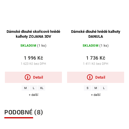
Dámské dlouhé skořicově hnědé
Dámské dlouhé hnědé kalhoty
kalhoty ZOJANA 3DV
DANULA
SKLADOM
(1 ks)
SKLADOM
(1 ks)
1 996 Kč
1 736 Kč
1 623 Kč bez DPH
1 411 Kč bez DPH
Detail
Detail
M
L
XL
S
M
L
+ další
+ další
PODOBNÉ (8)