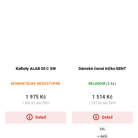
Kalhoty ALAB 05 C SW
Dámské černé tričko KENT
MOMENTÁLNE NEDOSTUPNÉ
SKLADOM
(2 ks)
1 975 Kč
1 514 Kč
1 606 Kč bez DPH
1 231 Kč bez DPH
Detail
Detail
XXL
+ další