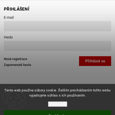
PŘIHLÁŠENÍ
E-mail
Heslo
Nová registrace
Přihlásit se
Zapomenuté heslo
Tento web používa súbory cookie. Ďalším prechádzaním tohto webu
vyjadrujete súhlas s ich používaním.
Copyright 2026
Favab.cz
. Všechna práva vyhrazena.
Nastavení
Grafický návrh vytvořil a nakódoval
Shoptak.cz