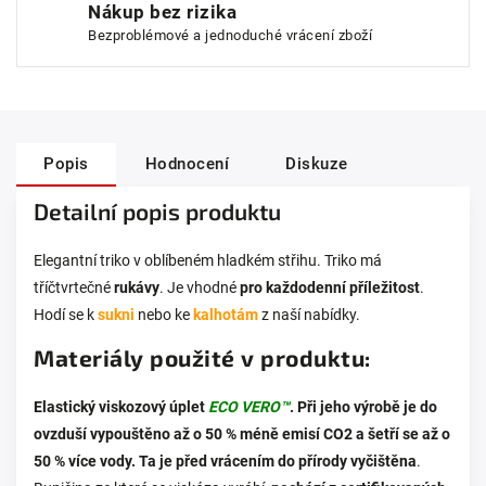
Nákup bez rizika
Bezproblémové a jednoduché vrácení zboží
Popis
Hodnocení
Diskuze
Detailní popis produktu
Elegantní triko v oblíbeném hladkém střihu. Triko má
tříčtvrtečné
rukávy
. Je vhodné
pro každodenní příležitost
.
Hodí se k
sukni
nebo ke
kalhotám
z naší nabídky.
Materiály použité v produktu:
Elastický viskozový úplet
ECO VERO™
. Při jeho výrobě je do
ovzduší vypouštěno až o 50 % méně emisí CO2 a šetří se až o
50 % více vody. Ta je před vrácením do přírody vyčištěna
.