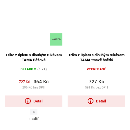
–49 %
Triko z úpletu s dlouhým rukávem
Triko z úpletu s dlouhým rukávem
TAMA Béžové
TAMA tmavě hnědá
SKLADOM
(1 ks)
VYPREDANÉ
364 Kč
727 Kč
727 Kč
296 Kč bez DPH
591 Kč bez DPH
Detail
Detail
S
+ další