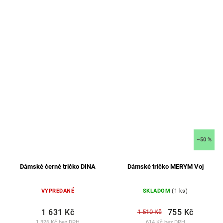
–50 %
Dámské černé tričko DINA
Dámské tričko MERYM Voj
VYPREDANÉ
SKLADOM
(1 ks)
1 631 Kč
755 Kč
1 510 Kč
1 326 Kč bez DPH
614 Kč bez DPH