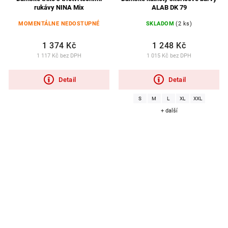
rukávy NINA Mix
ALAB DK 79
MOMENTÁLNE NEDOSTUPNÉ
SKLADOM
(2 ks)
1 374 Kč
1 248 Kč
1 117 Kč bez DPH
1 015 Kč bez DPH
Detail
Detail
S
M
L
XL
XXL
+ další