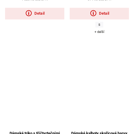
Detail
Detail
S
+ další
Dámské triko s tříčtvrtečními
Dámské kalhoty skořicové barvy