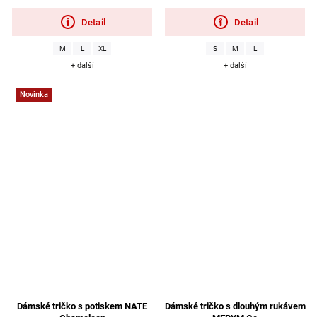
Detail
Detail
M
L
XL
S
M
L
+ další
+ další
Novinka
Dámské tričko s potiskem NATE
Dámské tričko s dlouhým rukávem