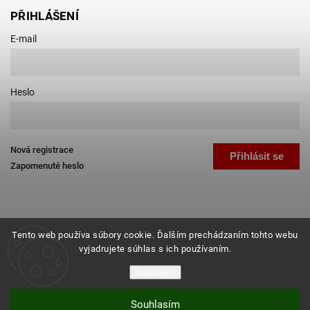
PŘIHLÁŠENÍ
E-mail
Heslo
Nová registrace
Přihlásit se
Zapomenuté heslo
Tento web používa súbory cookie. Ďalším prechádzaním tohto webu
vyjadrujete súhlas s ich používaním.
Copyright 2026
Favab.cz
. Všechna práva vyhrazena.
Nastavení
Grafický návrh vytvořil a nakódoval
Shoptak.cz
Souhlasím
Vytvořil Shoptet