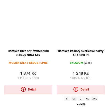
Dámské triko s tříčtvrtečními
Dámské kalhoty skořicové barvy
rukávy NINA Mix
ALAB DK 79
MOMENTÁLNE NEDOSTUPNÉ
SKLADOM
(2 ks)
1 374 Kč
1 248 Kč
1 117 Kč bez DPH
1 015 Kč bez DPH
Detail
Detail
S
M
L
XL
XXL
+ další