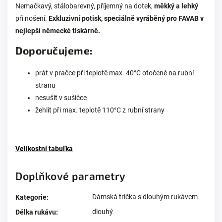
Nemačkavý, stálobarevný, příjemný na dotek,
měkký a lehký
při nošení.
Exkluzivní potisk, speciálně vyráběný pro FAVAB v
nejlepší německé tiskárně.
Doporučujeme:
prát v pračce při teplotě max. 40°C otočené na rubní
stranu
nesušit v sušičce
žehlit při max. teplotě 110°C z rubní strany
Velikostní tabuľka
Doplňkové parametry
Dámská trička s dlouhým rukávem
Kategorie
:
dlouhý
Délka rukávu
: