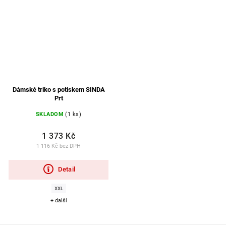
Dámské triko s potiskem SINDA
Prt
SKLADOM
(1 ks)
1 373 Kč
1 116 Kč bez DPH
Detail
XXL
+ další