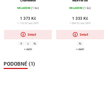
Chameleon
MERYM Ge
SKLADOM
(1 ks)
SKLADOM
(1 ks)
1 373 Kč
1 333 Kč
1 116 Kč bez DPH
1 084 Kč bez DPH
Detail
Detail
S
L
XL
XL
+ další
+ další
PODOBNÉ (1)