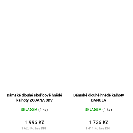
Dámské dlouhé skořicově hnědé
Dámské dlouhé hnědé kalhoty
kalhoty ZOJANA 3DV
DANULA
SKLADOM
(1 ks)
SKLADOM
(1 ks)
1 996 Kč
1 736 Kč
1 623 Kč bez DPH
1 411 Kč bez DPH