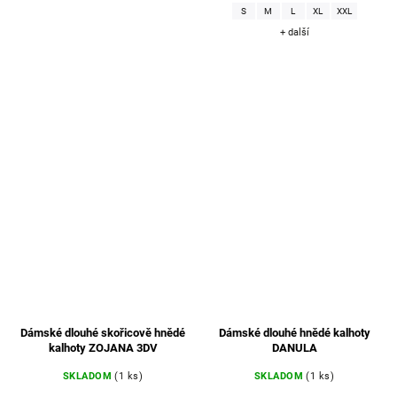
S
M
L
XL
XXL
+ další
Dámské dlouhé skořicově hnědé
Dámské dlouhé hnědé kalhoty
kalhoty ZOJANA 3DV
DANULA
SKLADOM
(1 ks)
SKLADOM
(1 ks)