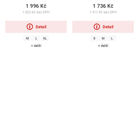
1 996 Kč
1 736 Kč
1 623 Kč bez DPH
1 411 Kč bez DPH
Detail
Detail
M
L
XL
S
M
L
+ další
+ další