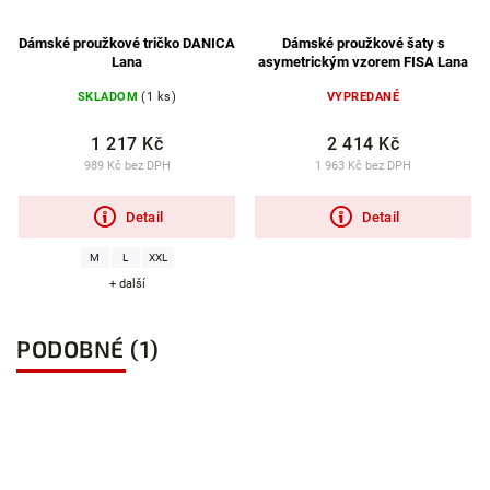
Dámské proužkové tričko DANICA
Dámské proužkové šaty s
Lana
asymetrickým vzorem FISA Lana
SKLADOM
(1 ks)
VYPREDANÉ
1 217 Kč
2 414 Kč
989 Kč bez DPH
1 963 Kč bez DPH
Detail
Detail
M
L
XXL
+ další
PODOBNÉ (1)