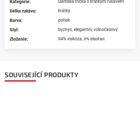
Dámská trička s krátkým rukávem
Kategorie
:
krátký
Délka rukávu
:
potisk
Barva
:
byznys
,
elegantní
,
volnočasový
Styl
:
94% viskóza, 6% elastan
Zloženie
:
SOUVISEJÍCÍ PRODUKTY