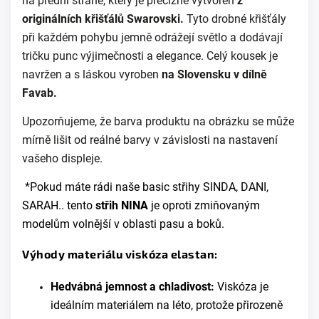
na přední straně, který je precizně vytvořen
z
originálních křišťálů Swarovski.
Tyto drobné křišťály
při každém pohybu jemně odrážejí světlo a dodávají
tričku punc výjimečnosti a elegance. Celý kousek je
navržen a s láskou vyroben
na Slovensku v dílně
Favab.
Upozorňujeme, že barva produktu na obrázku se může
mírně lišit od reálné barvy v závislosti na nastavení
vašeho displeje.
*Pokud máte rádi naše basic střihy SINDA, DANI,
SARAH.. tento
střih NINA
je oproti zmiňovaným
modelům volnější v oblasti pasu a boků.
Výhody materiálu viskóza elastan:
Hedvábná jemnost a chladivost:
Viskóza je
ideálním materiálem na léto, protože přirozeně