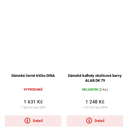
Dámské černé tričko DINA
Dámské kalhoty skořicové barvy
ALAB DK 79
VYPREDANÉ
SKLADOM
(2 ks)
1 631 Kč
1 248 Kč
1 326 Kč bez DPH
1 015 Kč bez DPH
Detail
Detail