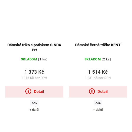
Dámské triko s potiskem SINDA
Dámské černé tričko KENT
Prt
SKLADOM
(1 ks)
SKLADOM
(2 ks)
1 373 Kč
1 514 Kč
1 116 Kč bez DPH
1 231 Kč bez DPH
Detail
Detail
XXL
XXL
+ další
+ další