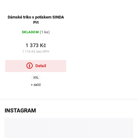
Dámské triko s potiskem SINDA
Prt
SKLADOM
(1 ks)
1 373 Kč
1 116 Kč bez DPH
Detail
XXL
+ další
INSTAGRAM