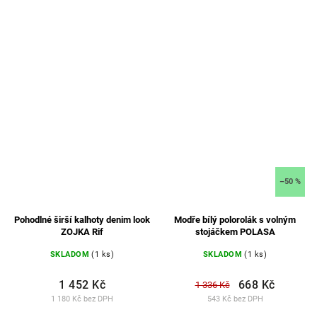
–50 %
Pohodlné širší kalhoty denim look
Modře bílý polorolák s volným
ZOJKA Rif
stojáčkem POLASA
SKLADOM
(1 ks)
SKLADOM
(1 ks)
1 452 Kč
668 Kč
1 336 Kč
1 180 Kč bez DPH
543 Kč bez DPH