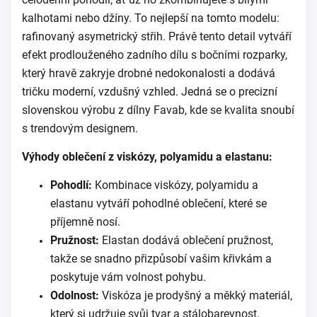
kalhotami nebo džíny. To nejlepší na tomto modelu:
rafinovaný asymetrický střih. Právě tento detail vytváří
efekt prodlouženého zadního dílu s bočními rozparky,
který hravě zakryje drobné nedokonalosti a dodává
tričku moderní, vzdušný vzhled. Jedná se o precizní
slovenskou výrobu z dílny Favab, kde se kvalita snoubí
s trendovým designem.
Výhody oblečení z viskózy, polyamidu a elastanu:
Pohodlí:
Kombinace viskózy, polyamidu a
elastanu vytváří pohodlné oblečení, které se
příjemně nosí.
Pružnost:
Elastan dodává oblečení pružnost,
takže se snadno přizpůsobí vašim křivkám a
poskytuje vám volnost pohybu.
Odolnost:
Viskóza je prodyšný a měkký materiál,
který si udržuje svůj tvar a stálobarevnost.