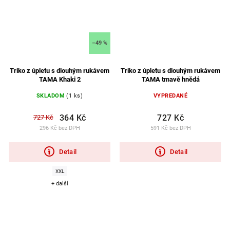
–49 %
Triko z úpletu s dlouhým rukávem
Triko z úpletu s dlouhým rukávem
TAMA Khaki 2
TAMA tmavě hnědá
SKLADOM
(1 ks)
VYPREDANÉ
364 Kč
727 Kč
727 Kč
296 Kč bez DPH
591 Kč bez DPH
Detail
Detail
XXL
+ další