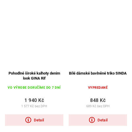
Pohodlné široké kalhoty denim
Bílé dámské bavlněné triko SINDA
look GINA Rif
VO VÝROBE DORUČÍME DO 7 DNÍ
VYPREDANÉ
1 940 Kč
848 Kč
1 577 Kč bez DPH
689 Kč bez DPH
Detail
Detail