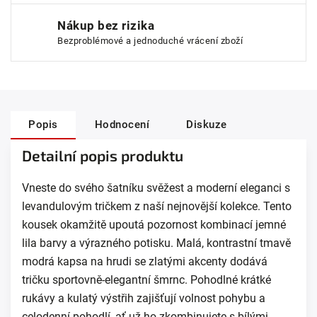
Nákup bez rizika
Bezproblémové a jednoduché vrácení zboží
Popis
Hodnocení
Diskuze
Detailní popis produktu
Vneste do svého šatníku svěžest a moderní eleganci s
levandulovým tričkem z naší nejnovější kolekce. Tento
kousek okamžitě upoutá pozornost kombinací jemné
lila barvy a výrazného potisku. Malá, kontrastní tmavě
modrá kapsa na hrudi se zlatými akcenty dodává
tričku sportovně-elegantní šmrnc. Pohodlné krátké
rukávy a kulatý výstřih zajišťují volnost pohybu a
celodenní pohodlí, ať už ho zkombinujete s bílými