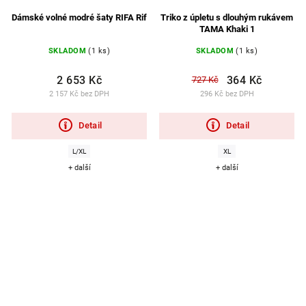
Dámské volné modré šaty RIFA Rif
Triko z úpletu s dlouhým rukávem
TAMA Khaki 1
SKLADOM
(1 ks)
SKLADOM
(1 ks)
2 653 Kč
364 Kč
727 Kč
2 157 Kč bez DPH
296 Kč bez DPH
Detail
Detail
L/XL
XL
+ další
+ další