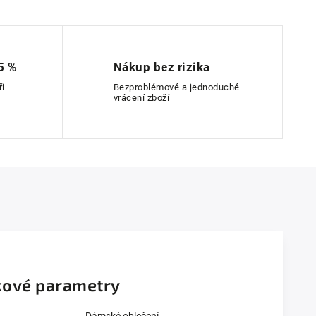
5 %
Nákup bez rizika
ři
Bezproblémové a jednoduché
vrácení zboží
ové parametry
Dámské oblečení