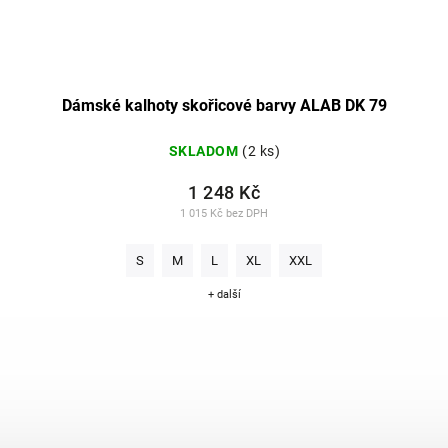
Dámské kalhoty skořicové barvy ALAB DK 79
SKLADOM
(2 ks)
1 248 Kč
1 015 Kč bez DPH
S
M
L
XL
XXL
+ další