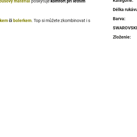
Kategorie
:
usový materiál
poskytuje
komfort při letním
Délka rukáv
Barva
:
akem
či
bolerkem
. Top si můžete zkombinovat i s
SWAROVSKI 
Zloženie
: