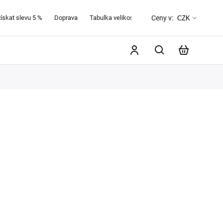
získat slevu 5 %
Doprava
Tabulka velikostí
O značce Favab
Kontak
Ceny v:
CZK