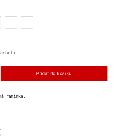
variantu
Přidat do košíku
ká ramínka.