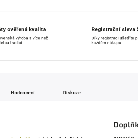
éty ověřená kvalita
Registrační sleva 
ovenská výroba s více než
Díky registraci ušetříte p
letou tradicí
každém nákupu
Hodnocení
Diskuze
Doplňk