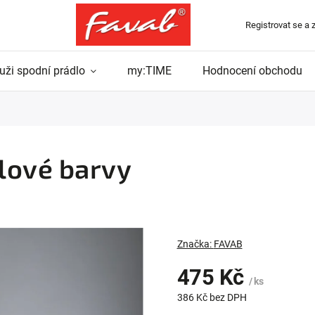
Registrovat se a 
uži spodní prádlo
my:TIME
Hodnocení obchodu
lové barvy
Značka:
FAVAB
475 Kč
/ ks
386 Kč bez DPH