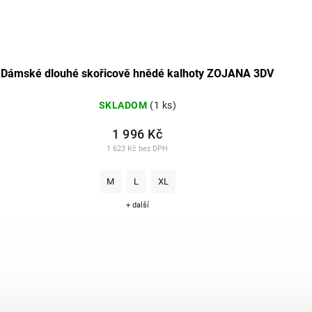
Dámské dlouhé skořicově hnědé kalhoty ZOJANA 3DV
SKLADOM
(1 ks)
1 996 Kč
1 623 Kč bez DPH
M
L
XL
+ další