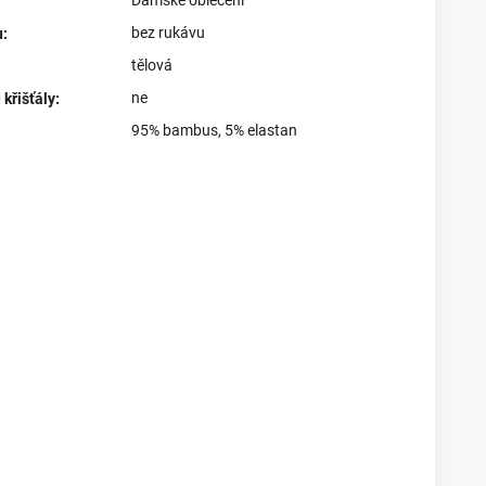
bez rukávu
u
:
tělová
ne
křišťály
:
95% bambus, 5% elastan