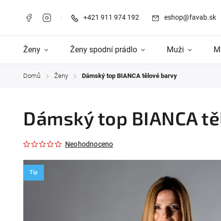
+421 911 974 192
eshop@favab.sk
Ženy
Ženy spodní prádlo
Muži
M
Domů
Ženy
Dámský top BIANCA tělové barvy
/
/
Dámský top BIANCA tě
Neohodnoceno
Tip