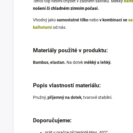
Tento top nesmí chybět v žádném šatníku. Měkký
bamb
nošení či chladném zimním počasí.
Vhodný jako
samostatné tílko
nebo
v kombinaci se
s
kalhotami
od nás.
Materiály použité v produktu:
Bambus, elastan.
Na dotek
měkký a lehký.
Popis vlastností materiálu:
Pružný,
příjemný na dotek,
tvarově stabilní.
Doporučujeme:
prát v pračce při teplotě Max. 40°C