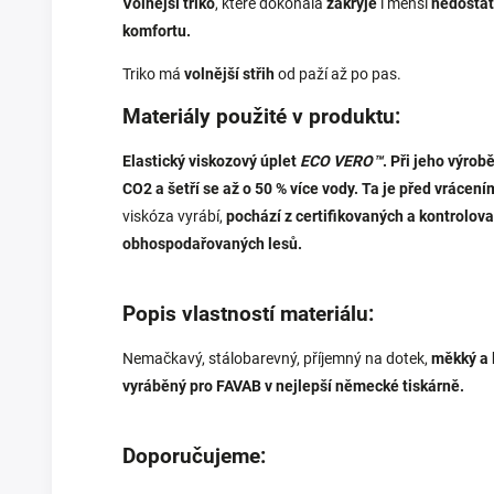
Volnější triko
, které dokonala
zakryje
i menší
nedostat
komfortu.
Triko má
volnější střih
od paží až po pas.
Materiály použité v produktu:
Elastický viskozový úplet
ECO VERO™
. Při jeho výro
CO2 a šetří se až o 50 % více vody. Ta je před vrácení
viskóza vyrábí,
pochází z certifikovaných a kontrolova
obhospodařovaných lesů.
Popis vlastností materiálu:
Nemačkavý, stálobarevný, příjemný na dotek,
měkký a 
vyráběný pro FAVAB v nejlepší německé tiskárně.
Doporučujeme: