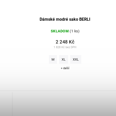
Dámské modré sako BERLI
SKLADOM
(1 ks)
2 248 Kč
1 828 Kč bez DPH
M
XL
XXL
+ další