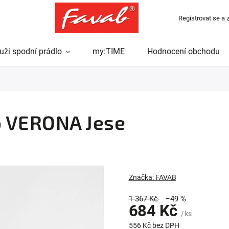
Registrovat se a 
uži spodní prádlo
my:TIME
Hodnocení obchodu
o VERONA Jese
Značka:
FAVAB
1 367 Kč
–49 %
684 Kč
/ ks
556 Kč bez DPH