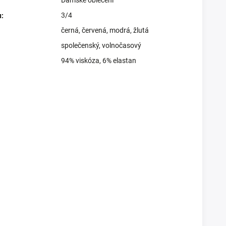
3/4
u
:
černá
,
červená
,
modrá
,
žlutá
společenský
,
volnočasový
94% viskóza, 6% elastan