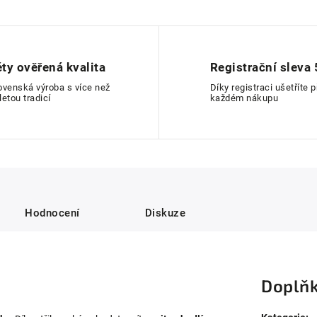
éty ověřená kvalita
Registrační sleva 
ovenská výroba s více než
Díky registraci ušetříte p
letou tradicí
každém nákupu
Hodnocení
Diskuze
Doplňk