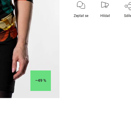
Zeptat se
Hlídat
Sdíl
–49 %