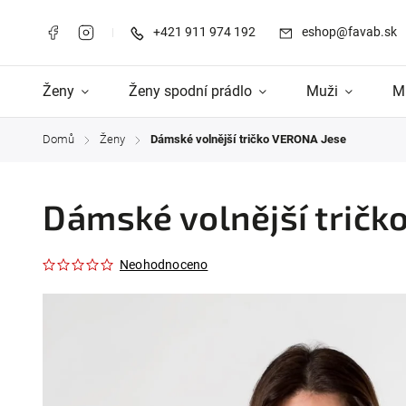
+421 911 974 192
eshop@favab.sk
Ženy
Ženy spodní prádlo
Muži
M
Domů
Ženy
Dámské volnější tričko VERONA Jese
/
/
Dámské volnější tričk
Neohodnoceno