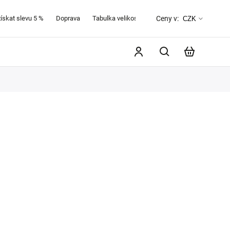
získat slevu 5 %
Doprava
Tabulka velikostí
O značce Favab
Kontak
Ceny v:
CZK