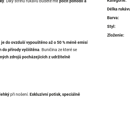
Kategorie
:
ky
. Díky střihu rukávu budete mít
pocit pohodlí a
Délka rukáv
Barva
:
Styl
:
Zloženie
:
bě je do ovzduší vypouštěno až o 50 % méně emisí
m do přírody vyčištěna
. Buničina ze které se
ných zdrojů pocházejících z udržitelně
lehký
při nošení.
Exkluzivní potisk, speciálně