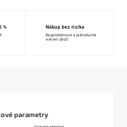
5 %
Nákup bez rizika
ři
Bezproblémové a jednoduché
vrácení zboží
ové parametry
Dámské oblečení