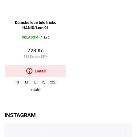
Dámské letní bílé tričko
HANIS/Lem 01
SKLADOM
(1 ks)
723 Kč
588 Kč bez DPH
Detail
S
M
L
XL
XXL
+ další
INSTAGRAM