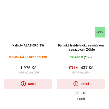
–49 %
Kalhoty ALAB 05 C SW
Dámské hnědé tričko se šňůrkou
na uvazování ZOMA
MOMENTÁLNE NEDOSTUPNÉ
SKLADOM
(2 ks)
1 975 Kč
437 Kč
873 Kč
1 606 Kč bez DPH
355 Kč bez DPH
Detail
Detail
S
M
+ další