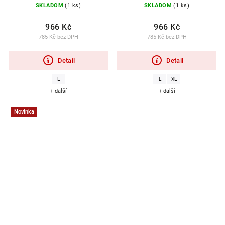
SKLADOM
(1 ks)
SKLADOM
(1 ks)
966 Kč
966 Kč
785 Kč bez DPH
785 Kč bez DPH
Detail
Detail
L
L
XL
+ další
+ další
Novinka