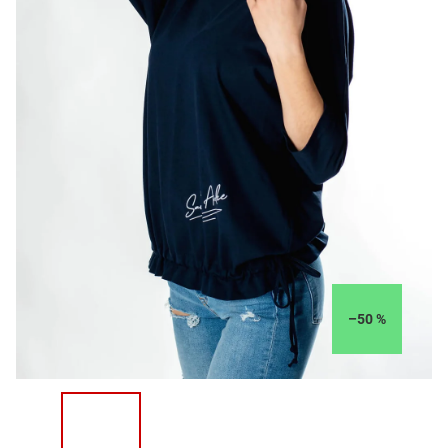
–50 %