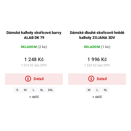
Dámské kalhoty skořicové barvy
Dámské dlouhé skořicově hnědé
ALAB DK 79
kalhoty ZOJANA 3DV
SKLADOM
(2 ks)
SKLADOM
(1 ks)
1 248 Kč
1 996 Kč
1 015 Kč bez DPH
1 623 Kč bez DPH
Detail
Detail
S
M
L
XL
XXL
M
L
XL
+ další
+ další