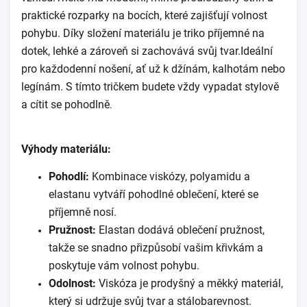
praktické rozparky na bocích, které zajišťují volnost
pohybu. Díky složení materiálu je triko příjemné na
dotek, lehké a zároveň si zachovává svůj tvar.Ideální
pro každodenní nošení, ať už k džínám, kalhotám nebo
legínám. S tímto tričkem budete vždy vypadat stylově
a cítit se pohodlně
.
Výhody materiálu:
Pohodlí:
Kombinace viskózy, polyamidu a
elastanu vytváří pohodlné oblečení, které se
příjemně nosí.
Pružnost:
Elastan dodává oblečení pružnost,
takže se snadno přizpůsobí vašim křivkám a
poskytuje vám volnost pohybu.
Odolnost:
Viskóza je prodyšný a měkký materiál,
který si udržuje svůj tvar a stálobarevnost.