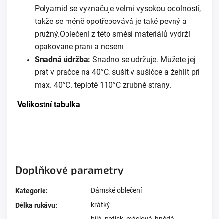
Polyamid se vyznačuje velmi vysokou odolností,
takže se méně opotřebovává je také pevný a
pružný.Oblečení z této směsi materiálů vydrží
opakované praní a nošení
Snadná údržba:
Snadno se udržuje. Můžete jej
prát v pračce na 40°C, sušit v sušičce a žehlit při
max. 40°C. teplotě 110°C zrubné strany.
Velikostní tabulka
Doplňkové parametry
Dámské oblečení
Kategorie
:
krátký
Délka rukávu
:
bílá
,
potisk
,
máslová
,
hnědá
,