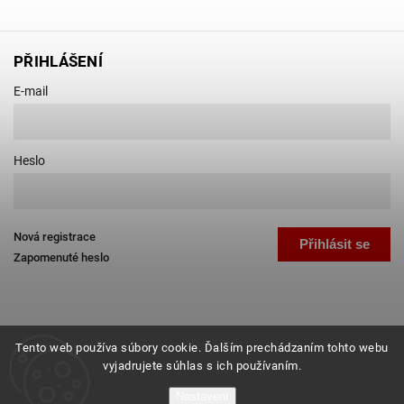
PŘIHLÁŠENÍ
E-mail
Heslo
Nová registrace
Přihlásit se
Zapomenuté heslo
Tento web používa súbory cookie. Ďalším prechádzaním tohto webu
vyjadrujete súhlas s ich používaním.
Copyright 2026
Favab.cz
. Všechna práva vyhrazena.
Nastavení