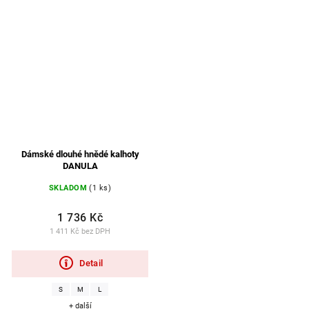
Dámské dlouhé hnědé kalhoty
DANULA
SKLADOM
(1 ks)
1 736 Kč
1 411 Kč bez DPH
Detail
S
M
L
+ další