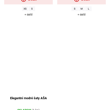
XS
S
S
M
L
+ další
+ další
Elegantní modré šaty AŠA