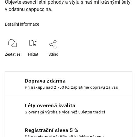
Objevte esenci letní pohody a stylu s našimi krásnými šaty
v odstínu cappuccina.
Detailní informace
Zeptat se
Hlídat
Sdílet
Doprava zdarma
Při nákupu nad 2 750 Kč zaplatíme dopravu za vás
Léty ověřená kvalita
Slovenská výroba s více než 30letou tradicí
Registrační sleva 5 %
Díky registraci ušetříte při každém nákupu