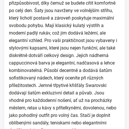
přizpůsobivost, díky čemuž se budete cítit komfortně
po celý den. Šaty jsou navrženy ve volnějším střihu,
který lichotí postavě a zároveň poskytuje maximální
svobodu pohybu. Mají klasický kulatý výstřih a
moderní padlý rukáv, což jim dodává ležérní, ale
elegantní vzhled. Pro vaši praktičnost jsou vybaveny i
stylovými kapsami, které jsou nejen funkční, ale také
diskrétně dotváří celkový design. Jejich nádherná
cappuccinová barva je elegantní, nadčasová a lehce
kombinovatelná. Působí decentně a dodává šatům
sofistikovaný nádech, který oceníte při různých
příležitostech. Jemné třpytivé křišťály Swarovski
dodávají šatům exkluzivní detail a půvab. Jsou
vhodné pro každodenní nošení, ať už na procházky
městem, relax u kávy s přítelkyněmi, dovolenou, nebo
jako pohodlný outfit pro volný čas. Stačí je doplnit
oblíbenými sandály, teniskami nebo elegantními