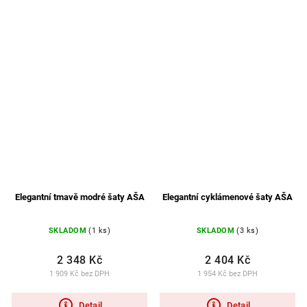
Elegantní tmavě modré šaty AŠA
Elegantní cyklámenové šaty AŠA
SKLADOM
(1 ks)
SKLADOM
(3 ks)
2 348 Kč
2 404 Kč
1 909 Kč bez DPH
1 954 Kč bez DPH
Detail
Detail