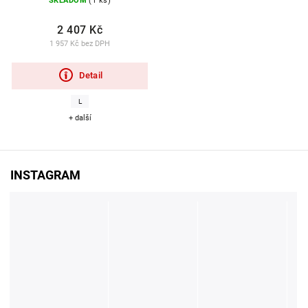
SKLADOM
(1 ks)
2 407 Kč
1 957 Kč bez DPH
Detail
L
+ další
INSTAGRAM