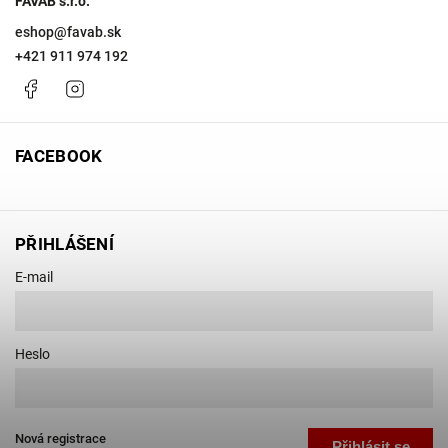
FAVAB s.r.o.
eshop
@
favab.sk
+421 911 974 192
Facebook
Instagram
FACEBOOK
PŘIHLÁŠENÍ
E-mail
Heslo
Nová registrace
Přihlásit se