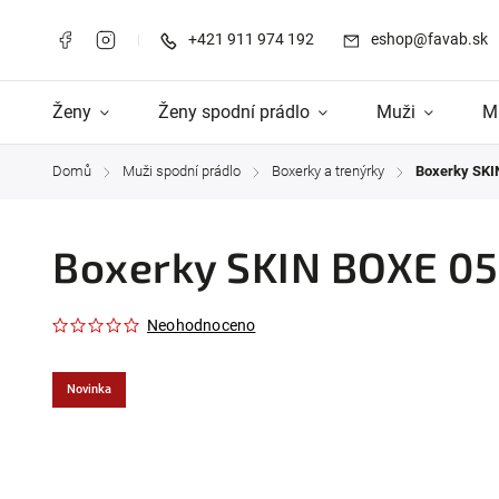
+421 911 974 192
eshop@favab.sk
Ženy
Ženy spodní prádlo
Muži
M
Domů
Muži spodní prádlo
Boxerky a trenýrky
Boxerky SKI
/
/
/
Boxerky SKIN BOXE 0
Neohodnoceno
Novinka