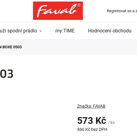
Registrovat se a 
uži spodní prádlo
my:TIME
Hodnocení obchodu
N BOXE 0503
503
Značka:
FAVAB
573 Kč
/ ks
466 Kč
bez DPH