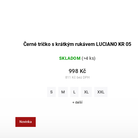
Černé tričko s krátkým rukávem LUCIANO KR 05
SKLADOM
(>4 ks)
998 Kč
811 Kč bez DPH
S
M
L
XL
XXL
+ další
Novinka