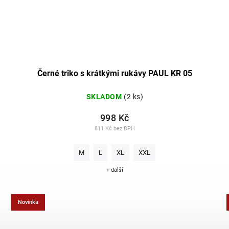
Černé triko s krátkými rukávy PAUL KR 05
SKLADOM
(2 ks)
998 Kč
811 Kč bez DPH
M
L
XL
XXL
+ další
Novinka