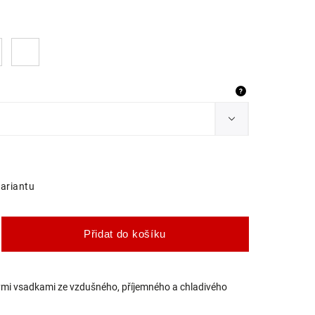
?
variantu
Přidat do košíku
ými vsadkami ze vzdušného, příjemného a chladivého