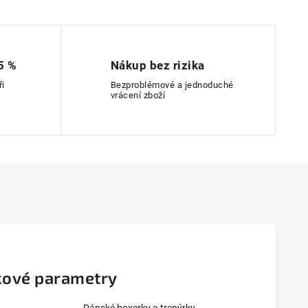
5 %
Nákup bez rizika
ři
Bezproblémové a jednoduché
vrácení zboží
ové parametry
Pánské boxerky a trenýrky