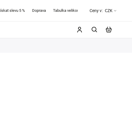
získat slevu 5 %
Doprava
Tabulka velikostí
O značce Favab
Kontak
Ceny v:
CZK