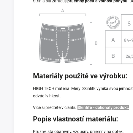
Střih a šití zaručují
příjemný pocit a volnost pohybu
. 
Materiály použité ve výrobku:
HIGH TECH materiál Meryl SkinlifE vyniká svou jemností
odvádí vlhkost.
Více si přečtěte v článku
Skinlife - dokonalý produkt.
Popis vlastností materiálu:
Pružný, stálobarevný, vzdušný, příjemný na dotek.