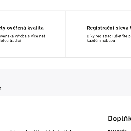
éty ověřená kvalita
Registrační sleva 
ovenská výroba s více než
Díky registraci ušetříte p
letou tradicí
každém nákupu
e
Doplňk