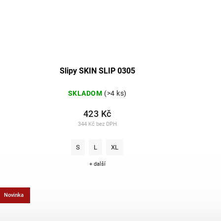
Slipy SKIN SLIP 0305
SKLADOM
(>4 ks)
423 Kč
344 Kč bez DPH
S
L
XL
+ další
Novinka