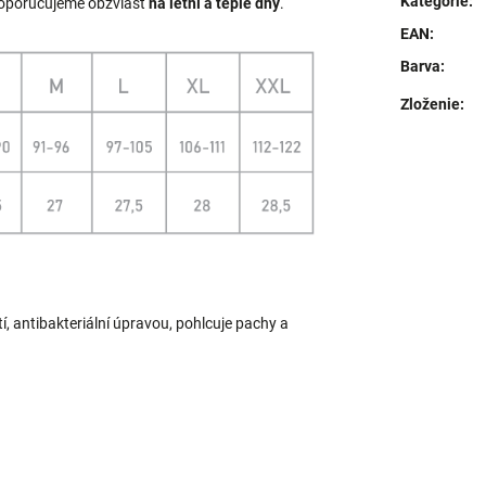
Kategorie
:
Doporučujeme obzvlášť
na letní a teplé dny
.
EAN
:
Barva
:
Zloženie
:
, antibakteriální úpravou, pohlcuje pachy a