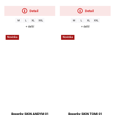
Detail
Detail
M
L
XL
XXL
M
L
XL
XXL
+ další
+ další
Novinka
Novinka
Boxerky SKIN ANDYM 01
Boxerky SKIN TOMI 01