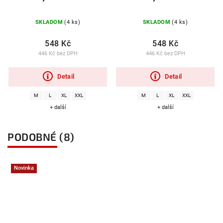
SKLADOM
(4 ks)
SKLADOM
(4 ks)
548 Kč
548 Kč
446 Kč bez DPH
446 Kč bez DPH
Detail
Detail
M
L
XL
XXL
M
L
XL
XXL
+ další
+ další
PODOBNÉ (8)
Novinka