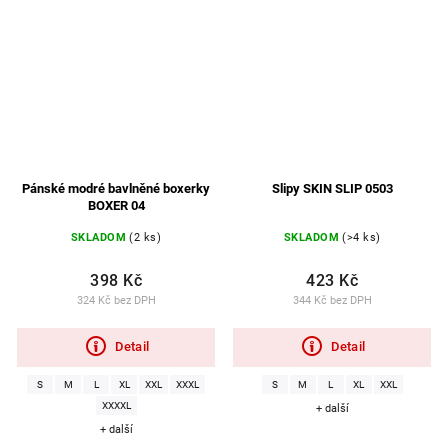
Pánské modré bavlněné boxerky
Slipy SKIN SLIP 0503
BOXER 04
SKLADOM
(2 ks)
SKLADOM
(>4 ks)
398 Kč
423 Kč
324 Kč bez DPH
344 Kč bez DPH
Detail
Detail
S
M
L
XL
XXL
XXXL
S
M
L
XL
XXL
XXXXL
+ další
+ další