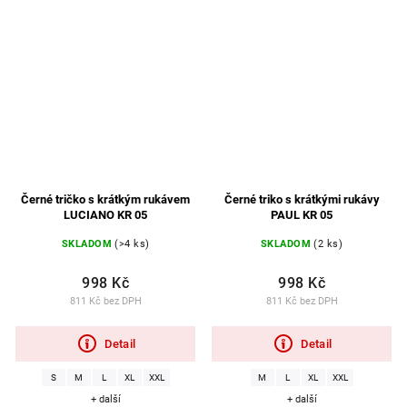
Černé tričko s krátkým rukávem
Černé triko s krátkými rukávy
LUCIANO KR 05
PAUL KR 05
SKLADOM
(>4 ks)
SKLADOM
(2 ks)
998 Kč
998 Kč
811 Kč bez DPH
811 Kč bez DPH
Detail
Detail
S
M
L
XL
XXL
M
L
XL
XXL
+ další
+ další