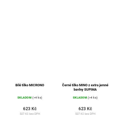
Bílé tílko MICRONO
Černé tílko MINO z extra jemné
bavlny SUPIMA
SKLADOM
(>4 ks)
SKLADOM
(>4 ks)
623 Kč
623 Kč
507 Kč bez DPH
507 Kč bez DPH