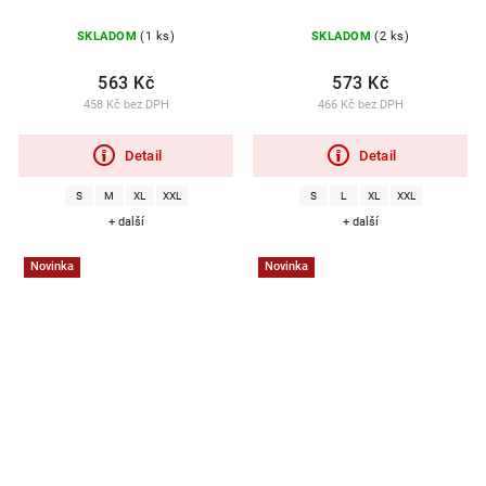
SKLADOM
(1 ks)
SKLADOM
(2 ks)
563 Kč
573 Kč
458 Kč bez DPH
466 Kč bez DPH
Detail
Detail
S
M
XL
XXL
S
L
XL
XXL
+ další
+ další
Novinka
Novinka