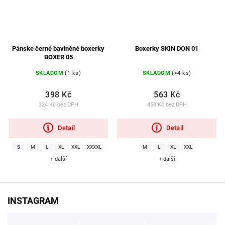
Pánske černé bavlněné boxerky
Boxerky SKIN DON 01
BOXER 05
SKLADOM
(1 ks)
SKLADOM
(>4 ks)
398 Kč
563 Kč
324 Kč bez DPH
458 Kč bez DPH
Detail
Detail
S
M
L
XL
XXL
XXXXL
M
L
XL
XXL
+ další
+ další
INSTAGRAM