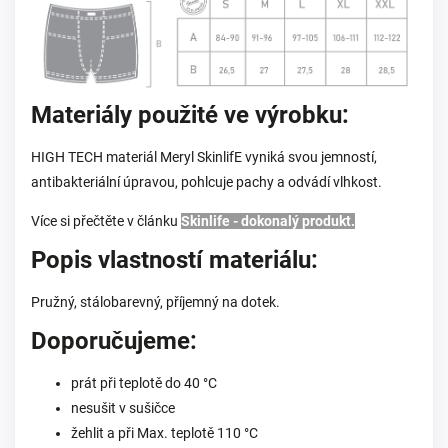
Materiály použité ve výrobku:
HIGH TECH materiál Meryl SkinlifE vyniká svou jemností,
antibakteriální úpravou, pohlcuje pachy a odvádí vlhkost.
Více si přečtěte v článku
Skinlife - dokonalý produkt.
Popis vlastností materiálu:
Pružný, stálobarevný, příjemný na dotek.
Doporučujeme:
prát při teplotě do 40 °C
nesušit v sušičce
žehlit a při Max. teplotě 110 °C