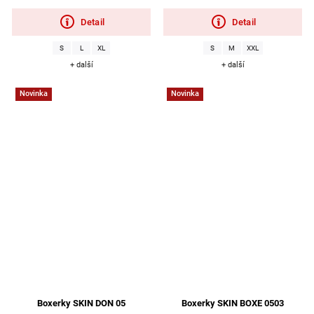
Detail
Detail
S
L
XL
S
M
XXL
+ další
+ další
Novinka
Novinka
Boxerky SKIN DON 05
Boxerky SKIN BOXE 0503