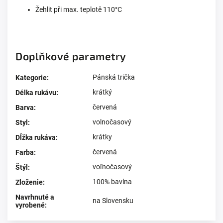
Žehlit při max. teplotě 110°C
Doplňkové parametry
Pánská trička
Kategorie
:
krátký
Délka rukávu
:
červená
Barva
:
volnočasový
Styl
:
krátky
Dĺžka rukáva
:
červená
Farba
:
voľnočasový
Štýl
:
100% bavlna
Zloženie
:
Navrhnuté a
na Slovensku
vyrobené
: