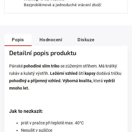
Bezproblémové a jednoduché vrácení zboží
Popis
Hodnocení
Diskuze
Detailní popis produktu
Pánské
pohodlné slim triko
se zúženým střihem. Má krátký
rukáv a kulatý výstřih.
Ležérní vzhled
šití
kapsy
dodává tričku
pohodlný a příjemný vzhled. Výborná kvalita,
která
vydrží
mnoho let.
Jak to nezkazit:
prát v pračce při teplotě max. 40°C
Nesušit v sušičce