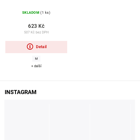
SKLADOM
(1 ks)
623 Kč
507 Kč bez DPH
Detail
M
+ další
INSTAGRAM