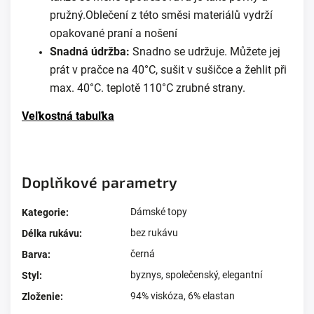
pružný.Oblečení z této směsi materiálů vydrží
opakované praní a nošení
Snadná údržba:
Snadno se udržuje. Můžete jej
prát v pračce na 40°C, sušit v sušičce a žehlit při
max. 40°C. teplotě 110°C zrubné strany.
Veľkostná tabuľka
Doplňkové parametry
Dámské topy
Kategorie
:
bez rukávu
Délka rukávu
:
černá
Barva
:
byznys
,
společenský
,
elegantní
Styl
:
94% viskóza, 6% elastan
Zloženie
: