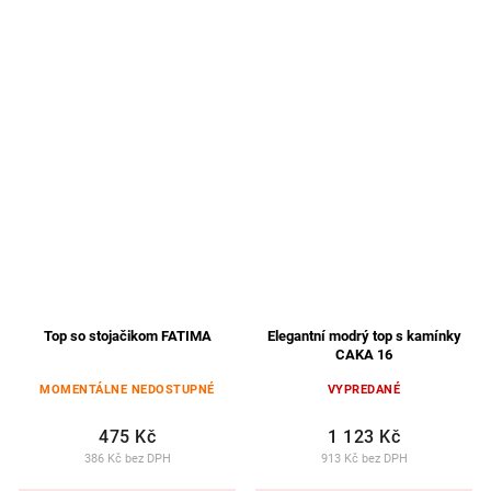
Top so stojačikom FATIMA
Elegantní modrý top s kamínky
CAKA 16
MOMENTÁLNE NEDOSTUPNÉ
VYPREDANÉ
475 Kč
1 123 Kč
386 Kč bez DPH
913 Kč bez DPH