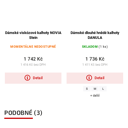
Dámské viskózové kalhoty NOVIA
Dámské dlouhé hnědé kalhoty
Stein
DANULA
MOMENTÁLNE NEDOSTUPNÉ
SKLADOM
(1 ks)
1 742 Kč
1 736 Kč
1 416 Kč bez DPH
1 411 Kč bez DPH
Detail
Detail
S
M
L
+ další
PODOBNÉ (3)