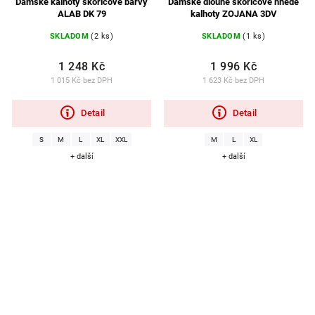
Dámské kalhoty skořicové barvy
Dámské dlouhé skořicově hnědé
ALAB DK 79
kalhoty ZOJANA 3DV
SKLADOM
(2 ks)
SKLADOM
(1 ks)
1 248 Kč
1 996 Kč
1 015 Kč bez DPH
1 623 Kč bez DPH
Detail
Detail
S
M
L
XL
XXL
M
L
XL
+ další
+ další