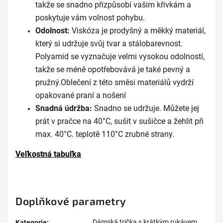
takže se snadno přizpůsobí vašim křivkám a
poskytuje vám volnost pohybu.
Odolnost:
Viskóza je prodyšný a měkký materiál,
který si udržuje svůj tvar a stálobarevnost.
Polyamid se vyznačuje velmi vysokou odolností,
takže se méně opotřebovává je také pevný a
pružný.Oblečení z této směsi materiálů vydrží
opakované praní a nošení
Snadná údržba:
Snadno se udržuje. Můžete jej
prát v pračce na 40°C, sušit v sušičce a žehlit při
max. 40°C. teplotě 110°C zrubné strany.
Veľkostná tabuľka
Doplňkové parametry
Dámská trička s krátkým rukávem
Kategorie
: