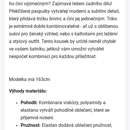
ho činí výjimečným? Zajímavé řešení zadního dílu!
Překřížené paspulky vytvářejí moderní a subtilní detail,
který přidává tričku šmrnc a činí jej jedinečným. Triko
je extrémně dobře kombinovatelné - ať už s oblíbenou
sukní pro ženský vzhled, nebo s kalhotami pro ležérní
a stylový outfit. Tento kousek by určitě neměl chybět
ve vašem šatníku, jelikož vám umožní vytvářet
nespočet kombinací pro každou příležitost.
Modelka má 163cm
Výhody materiálu:
Pohodlí:
Kombinace viskózy, polyamidy a
elastanu vytváří pohodlné oblečení, které se
příjemně nošení.
Pružnost:
Elastan dodává oblečení pružnost,