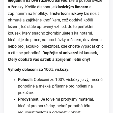
elegantní fialově růžovou barvou
, která působí svěže
a žensky. Košile disponuje
klasickým límcem
a
zapínáním na knoflíky.
Tříčtvrteční rukávy
lze nosit
ohrnuté a zajištěné knoflíkem, což dodává košili
ležérní, leč stále upravený vzhled. Je to perfektní
kousek, který snadno zkombinujete s kalhotami.
Ideální je do práce, na procházky městem, dovolenou
nebo pro jakoukoli příležitost, kde chcete vypadat chic
a cítit se pohodlně.
Dopřejte si univerzální kousek,
který obohatí váš šatník a zpříjemní letní dny!
Výhody oblečení ze 100% viskózy:
Pohodlí:
Oblečení ze 100% viskózy je výjimečně
pohodlné a měkké, příjemné pro nošení na
pokožce.
Prodyšnost:
Je to velmi prodyšný materiál,
ideální pro horké dny, neboť pomáhá tělu
regulovat teplotu a odvádět vlhkost.