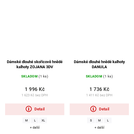
Dámské dlouhé skořicově hnědé
Dámské dlouhé hnědé kalhoty
kalhoty ZOJANA 3DV
DANULA
SKLADOM
(1 ks)
SKLADOM
(1 ks)
1 996 Kč
1 736 Kč
1 623 Kč bez DPH
1 411 Kč bez DPH
Detail
Detail
M
L
XL
S
M
L
+ další
+ další