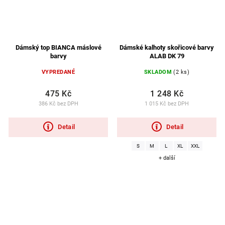
Dámský top BIANCA máslové
Dámské kalhoty skořicové barvy
barvy
ALAB DK 79
VYPREDANÉ
SKLADOM
(2 ks)
475 Kč
1 248 Kč
386 Kč bez DPH
1 015 Kč bez DPH
Detail
Detail
S
M
L
XL
XXL
+ další