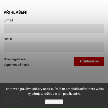
PŘIHLÁŠENÍ
E-mail
Heslo
Nová registrace
Přihlásit se
Zapomenuté heslo
Tento web používa súbory cookie. Ďalším prechádzaním tohto webu
vyjadrujete súhlas s ich používaním.
Copyright 2026
Favab.cz
. Všechna práva vyhrazena.
Nastavení
Grafický návrh vytvořil a nakódoval
Shoptak.cz